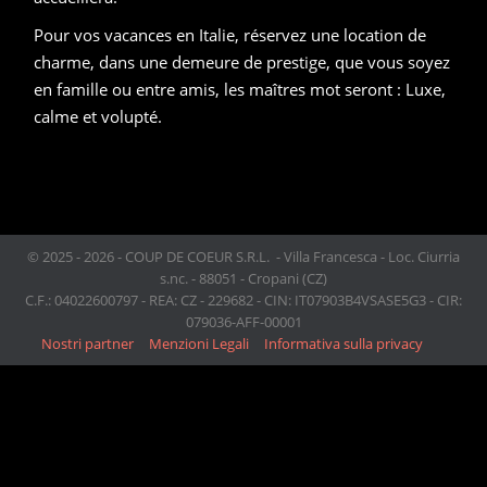
Pour vos vacances en Italie, réservez une location de
charme, dans une demeure de prestige, que vous soyez
en famille ou entre amis, les maîtres mot seront : Luxe,
calme et volupté.
© 2025 - 2026 - COUP DE COEUR S.R.L. - Villa Francesca - Loc. Ciurria
s.nc. - 88051 - Cropani (CZ)
C.F.: 04022600797 - REA: CZ - 229682 - CIN: IT07903B4VSASE5G3 - CIR:
079036-AFF-00001
Nostri partner
Menzioni Legali
Informativa sulla privacy