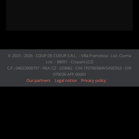
© 2025 - 2026 - COUP DE COEUR S.R.L. - Villa Francesca - Loc. Ciurria
s.nc. - 88051 - Cropani (CZ)
C.F.: 04022600797 - REA: CZ - 229682 - CIN: IT07903B4VSASE5G3 - CIR:
079036-AFF-00001
Our partners
Legal notice
Privacy policy