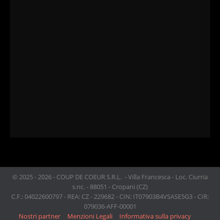
© 2025 - 2026 - COUP DE COEUR S.R.L. - Villa Francesca - Loc. Ciurria
s.nc. - 88051 - Cropani (CZ)
C.F.: 04022600797 - REA: CZ - 229682 - CIN: IT07903B4VSASE5G3 - CIR:
079036-AFF-00001
Nostri partner
Menzioni Legali
Informativa sulla privacy