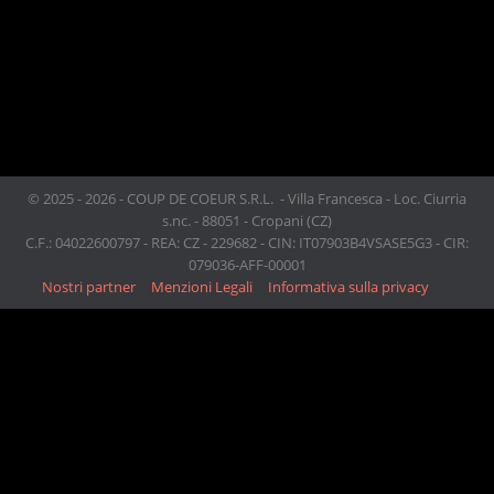
© 2025 - 2026 - COUP DE COEUR S.R.L. - Villa Francesca - Loc. Ciurria
s.nc. - 88051 - Cropani (CZ)
C.F.: 04022600797 - REA: CZ - 229682 - CIN: IT07903B4VSASE5G3 - CIR:
079036-AFF-00001
Nostri partner
Menzioni Legali
Informativa sulla privacy