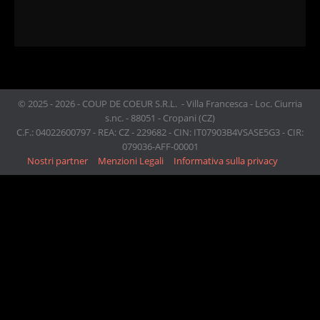
© 2025 - 2026 - COUP DE COEUR S.R.L. - Villa Francesca - Loc. Ciurria
s.nc. - 88051 - Cropani (CZ)
C.F.: 04022600797 - REA: CZ - 229682 - CIN: IT07903B4VSASE5G3 - CIR:
079036-AFF-00001
Nostri partner
Menzioni Legali
Informativa sulla privacy